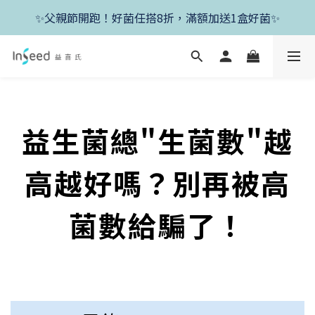
✨新朋友首單現折400+送1盒益生菌，滿額再享免運✨
✨父親節開跑！好菌任搭8折，滿額加送1盒好菌✨
✨新朋友首單現折400+送1盒益生菌，滿額再享免運✨
益生菌總"生菌數"越
高越好嗎？別再被高
菌數給騙了！