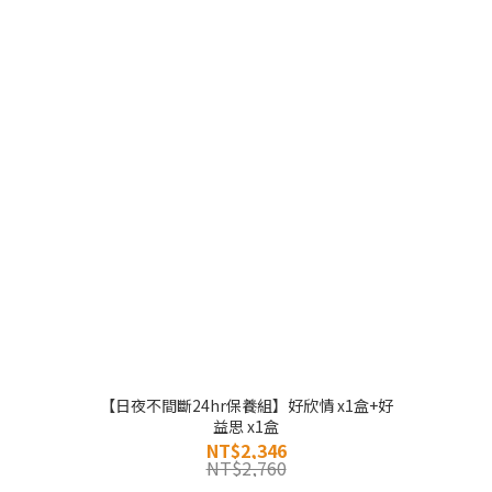
【日夜不間斷24hr保養組】好欣情 x1盒+好
益思 x1盒
NT$2,346
NT$2,760