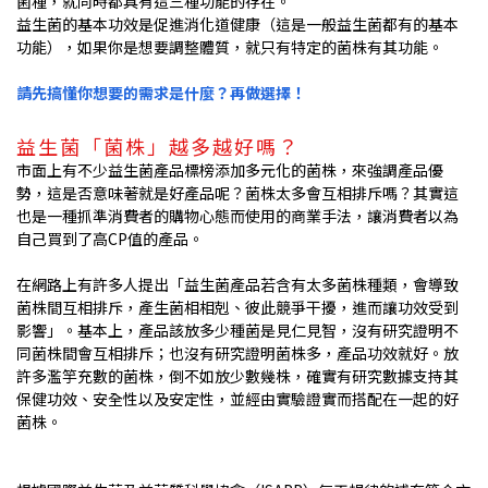
菌種，就同時都具有這三種功能的存在。
益生菌的基本功效是促進消化道健康（這是一般益生菌都有的基本
功能），如果你是想要調整體質，就只有特定的菌株有其功能。
請先搞懂你想要的需求是什麼？再做選擇！
益生菌「菌株」越多越好嗎？
市面上有不少益生菌產品標榜添加多元化的菌株，來強調產品優
勢，這是否意味著就是好產品呢？菌株太多會互相排斥嗎？其實這
也是一種抓準消費者的購物心態而使用的商業手法，讓消費者以為
自己買到了高CP值的產品。
在網路上有許多人提出「益生菌產品若含有太多菌株種類，會導致
菌株間互相排斥，產生菌相相剋、彼此競爭干擾，進而讓功效受到
影響」。基本上，產品該放多少種菌是見仁見智，沒有研究證明不
同菌株間會互相排斥；也沒有研究證明菌株多，產品功效就好。放
許多濫竽充數的菌株，倒不如放少數幾株，確實有研究數據支持其
保健功效、安全性以及安定性，並經由實驗證實而搭配在一起的好
菌株。