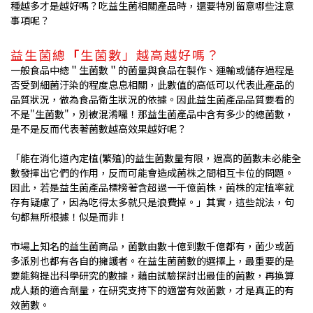
種越多才是越好嗎？吃益生菌相關產品時，還要特別留意哪些注意
事項呢？
益生菌總
「
生菌數」越高越好嗎？
一般食品中總＂生菌數＂的菌量與食品在製作、運輸或儲存過程是
否受到細菌汙染的程度息息相關，此數值的高低可以代表此產品的
品質狀況，做為食品衛生狀況的依據。因此益生菌產品品質要看的
不是"生菌數"，別被混淆囉！那益生菌產品中含有多少的總菌數，
是不是反而代表著菌數越高效果越好呢？
「能在消化道內定植(繁殖)的益生菌數量有限，過高的菌數未必能全
數發揮出它們的作用，反而可能會造成菌株之間相互卡位的問題。
因此，若是益生菌產品標榜著含超過一千億菌株，菌株的定植率就
存有疑慮了，因為吃得太多就只是浪費掉。」其實，這些說法，句
句都無所根據！似是而非！
市場上知名的益生菌商品，菌數由數十億到數千億都有，菌少或菌
多派別也都有各自的擁護者。在益生菌菌數的選擇上，最重要的是
要能夠提出科學研究的數據，藉由試驗探討出最佳的菌數，再換算
成人類的適合劑量，在研究支持下的適當有效菌數，才是真正的有
效菌數。