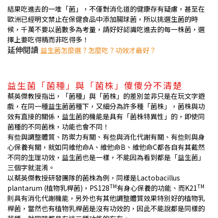
結果吃進去的一堆「菌」，不僅對消化道的健康存有疑慮，甚至在
歐洲已經明文禁止在保健食品中添加腸球菌，所以挑選生菌的時
候，千萬不要以菌數多為考量，請好好認識吃進去的每一株菌，選
擇上要吃得精而非吃得多！
益生菌怎麼選？怎麼吃？功效才最好？
延伸閱讀
益生菌「菌種」與「菌株」傻傻分不清楚
蔡英傑教授指出，「菌種」與「菌株」的差別並非只是在玩文字遊
戲，在同一種益生菌菌種下，又細分為許多種「菌株」，菌株與功
效有直接的關係，益生菌的機能是具有「菌株特異性」的，即使同
菌種的不同菌株，功能也會不同！
有些與調整體質、防禦力有關、有些與消化代謝有關、有些則與身
心保養有關，就如同維他命A、維他命B、維他命C都各自有其截然
不同的生理功效，益生菌也是一樣，不能因為看到都是「益生菌」
三個字就混淆。
以蔡英傑教授研發團隊的菌株為例，同樣是Lactobacillus
TM
TM
plantarum (植物乳桿菌)，PS128
有身心保養的功能、而K21
則具有消化代謝機能，另外也有其他調整體質效果特別好的植物乳
桿菌，當然也有植物乳桿菌是沒有功效的，因此不能說都是同樣的