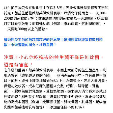
益生菌平均只會在消化道中存活3-5天，因此會建議每天都要固定的
補充！菌益生菌權威蔡英傑教授表示，以消化保健而言，一天100-
200億的菌數便足夠；健康調整功能的菌數量為一天200億，吃三個
月可以看到效果；而特殊功能（例如：身心保養、代謝調節等），
一天要吃300億以上的菌數。
請拋開益生菌菌數越高越好的迷思吧！選擇經實驗證實有效的菌
數，來做適量的補充，才最重要！
注意！小心你吃進去的益生菌不僅是無效菌，
還是有害菌！
吃什麼很重要！蔡英傑教授表示，市面上大部分的益生菌產品，利
用消費者「越多越划算的心態」，宣稱產品每份中，含有高達千億
以上菌數，成分中卻添加超過9成以上，為體積小、容易大量培養、
保健功效較弱、成本低廉的菌種來充數（例如：腸球菌、芽孢
菌），腸球菌屬於乳酸類，其較為脆弱，還未進入消化道大多就已
經被消滅；相對於更加厭氧、培養保存條件更嚴格、真正具保健功
能的高成本菌種（例如：比菲德氏菌、雙歧桿菌、乳桿菌、鼠李糖
乳酸桿菌或植物乳桿菌等），添加量僅佔不到10%。