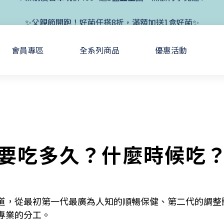
✨新朋友首單現折400+送1盒益生菌，滿額再享免運✨
✨父親節開跑！好菌任搭8折，滿額加送1盒好菌✨
✨新朋友首單現折400+送1盒益生菌，滿額再享免運✨
會員專區
全系列商品
優惠活動
要吃多久？什麼時候吃
道，從最初第一代最廣為人知的順暢保健、第二代的調整
專業的分工。