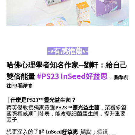
⇢有感推薦⇠
哈佛心理學者知名作家─劉軒：給自己
#PS23 InSeed好益思
雙倍能量
←點擊前
往FB看詳情
│什麼是PS23
™
靈光益生菌？
蔡英傑教授獨家嚴選
PS23
™
靈光益生菌
，榮獲多篇
國際權威期刊發表，能改變細菌叢生態，提升重要
因子。
這裡
想更深入的了解
InSeed
好益思
請點：