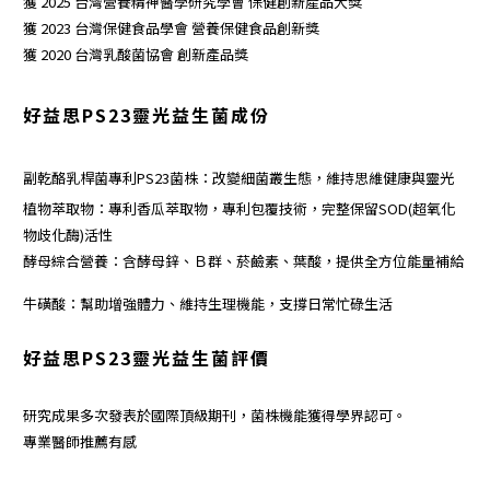
獲 2025
台灣營養精神醫學研究學會
保健創新產品大獎
獲 2023
台灣保健食品學會
營養保健食品創新獎
獲 2020
台灣乳酸菌協會 創新產品獎
好益思PS23靈光益生菌
成份
副乾酪乳桿菌專利
PS23菌株
：改變細菌叢生態，維持思維健康與靈光
植物萃取
物：專利香瓜萃取物，專利包覆技術，完整保留SOD
(超氧化
物歧化酶)
活性
酵母綜合營養：
含酵母鋅、Ｂ群、菸鹼素、葉酸
，提供全方位能量補給
牛磺酸
：幫助增強體力、維持生理機能，支撐日常忙碌生活
好益思PS23靈光益生菌評價
研究成果多次發表於國際頂級期刊，菌株機能獲得學界認可。
專業醫師推薦有感