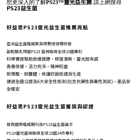
想更深入的了解
PS23
™
靈光益生菌
請上網搜尋
PS23益生菌
好益思PS23靈光益生菌
推薦亮點
亞洲益生菌權威
蔡英傑教授
領導研發
副乾酪乳桿菌
PS23 菌株
取得全球23國專利
科學實證幫助思維健康、條理清晰、靈光超有感
青春保健，活力充沛，精神旺盛
耐胃酸、耐膽鹽，保護好菌抵達消化道
通過全國公證及6大安全性檢測(包含抗藥性與毒性測試)，產品安
全穩定
好益思PS23靈光益生菌
獲獎與認證
發表國際權威期刊及
PS23益生菌論文
PS23靈光菌株取得全球23國24件專利