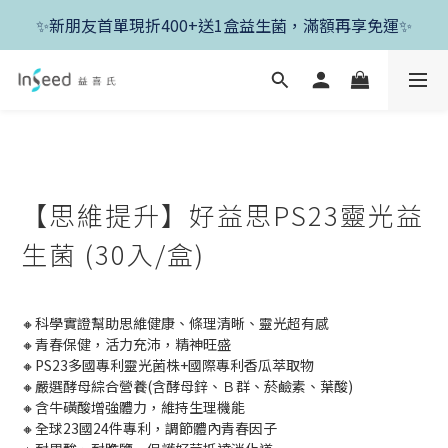
✨新朋友首單現折400+送1盒益生菌，滿額再享免運✨
✨父親節開跑！好菌任搭8折，滿額加送1盒好菌✨
✨新朋友首單現折400+送1盒益生菌，滿額再享免運✨
【思維提升】好益思PS23靈光益
生菌 (30入/盒)
🔸科學實證幫助思維健康、條理清晰、靈光超有感
🔸青春保健，活力充沛，精神旺盛
🔸PS23多國專利靈光菌株+國際專利香瓜萃取物
🔸嚴選酵母綜合營養(含酵母鋅、Ｂ群、菸鹼素、葉酸)
🔸含牛磺酸增強體力，維持生理機能
🔸全球23國24件專利，調節體內青春因子