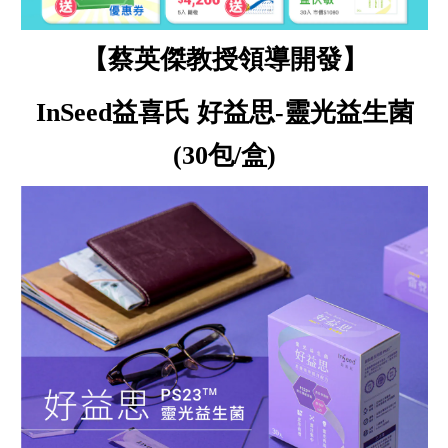
【蔡英傑教授領導開發】
InSeed益喜氏 好益思-靈光
益生菌
(30包/盒)