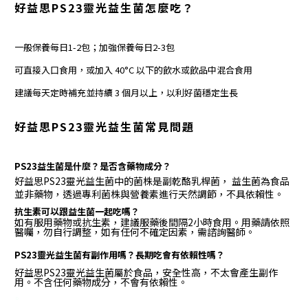
好益思PS23靈光益生菌
怎麼吃？
一般保養每日1-2包；加強保養每日2-3包
可直接入口食用，或加入 40°C 以下的飲水或飲品中混合食用
建議每天定時補充並持續 3 個月以上，以利好菌穩定生長
好益思PS23靈光益生菌
常見問題
PS23益生菌是什麼？
是否含藥物成分？
好益思PS23靈光益生菌中的菌株是副乾酪乳桿菌， 益生菌為食品
並非藥物，透過專利菌株與營養素進行天然調節，不具依賴性。
抗生素可以跟益生菌一起吃嗎？
如有服用藥物或抗生素，建議服藥後間隔2小時食用。用藥請依照
醫囑，勿自行調整，如有任何不確定因素，需諮詢醫師。
PS23靈光益生菌有副作用嗎？
長期吃會有依賴性嗎？
好益思PS23靈光益生菌屬於食品，安全性高，不太會產生副作
用。不含任何藥物成分，不會有依賴性。
。