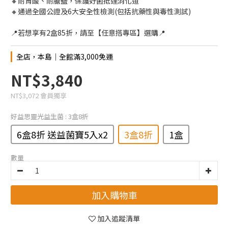
🔸耐胃酸、耐膽鹽，保護好菌抵達消化道
🔸通過全國公證及6大安全性檢測(包括抗藥性與毒性測試)
📍若想享有2盒85折，請至【任意搭專區】選購📍
全店，本島│全館滿3,000免運
NT$3,840
NT$3,072
會員獨享
好益思靈光益生菌
: 3盒8折
6盒8折 送益菌寶5入x2
3盒8折
1盒
數量
加入購物車
加入追蹤清單