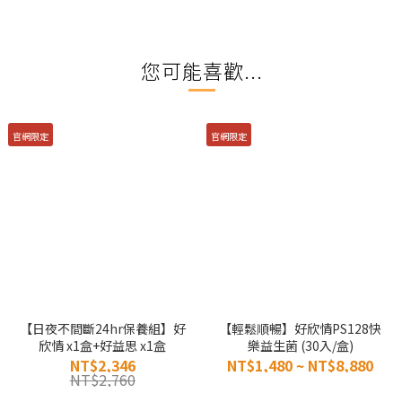
您可能喜歡...
官網限定
官網限定
【日夜不間斷24hr保養組】好
【輕鬆順暢】好欣情PS128快
欣情 x1盒+好益思 x1盒
樂益生菌 (30入/盒)
NT$2,346
NT$1,480 ~ NT$8,880
NT$2,760