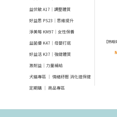
益伏敏 A17｜調整體質
好益思 PS23｜思維提升
淨美莓 KM97｜女性保養
【熟睡
益菌優 K47｜母嬰打底
N
好益活 K37｜強健體質
激耐益│力量補給
犬貓專區 ｜ 情緒紓壓 消化道保健
定期購 │ 商品專區