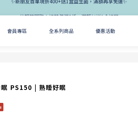
✨新朋友首單現折400+送1盒益生菌，滿額再享免運✨
✨父親節開跑！好菌任搭8折，滿額加送1盒好菌✨
✨新朋友首單現折400+送1盒益生菌，滿額再享免運✨
會員專區
全系列商品
優惠活動
眠 PS150 | 熟睡好眠
享