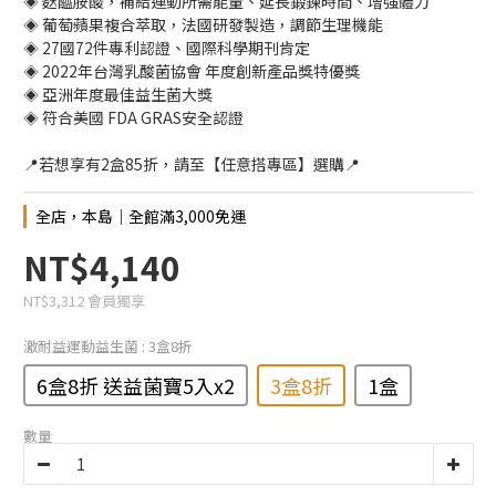
◈ 麩醯胺酸，補給運動所需能量、延長鍛鍊時間、增強體力
◈ 葡萄蘋果複合萃取，法國研發製造，調節生理機能
◈ 27國72件專利認證、國際科學期刊肯定
◈ 2022年台灣乳酸菌協會 年度創新產品獎特優獎
◈ 亞洲年度最佳益生菌大獎
◈ 符合美國 FDA GRAS安全認證
📍若想享有2盒85折，請至【任意搭專區】選購📍
全店，本島│全館滿3,000免運
NT$4,140
NT$3,312
會員獨享
激耐益運動益生菌
: 3盒8折
6盒8折 送益菌寶5入x2
3盒8折
1盒
數量