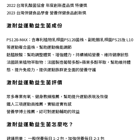
2022
台灣乳酸菌協會
年度
創新產品獎
特優獎
2023
台灣保健食品學會
營養保健食品創新獎
激耐益
運動益生菌成份
PS128-MAX：含專利
植物乳桿菌PS128菌株
、
副乾酪乳桿菌PS23
及 L10
等運動複合菌株，幫助運動機能調節
麩醯胺酸：幫助調整體質、增強體力，持續補給營養、維持健康狀態
法國蔬果
植物萃取物
：法國製造葡萄多酚+蘋果多酚萃取，幫助維持體
態、提升免疫力，提供運動族群更全面的營養守護
激耐益
運動益生菌評價
眾多專業有氧、
健身教練推薦
，幫助提升運動表現及恢復
鐵人三項運動員
推薦，實驗證實有感
營養學博士推薦，認可對運動輔助的效益
激耐益
運動益生菌怎麼吃？
建議用量： 一般保養每日 1-2 包，加強保養每日 2-3 包