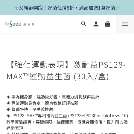
✨新朋友首單現折400+送1盒益生菌，滿額再享免運✨
✨父親節開跑！好菌任搭8折，滿額加送1盒好菌✨
✨新朋友首單現折400+送1盒益生菌，滿額再享免運✨
【強化運動表現】激耐益PS128-
MAX™運動益生菌 (30入/盒)
◈ 專為健身族、運動愛好者、高體力消耗族群設計
◈ 專業運動員肯定、體育教練好評推薦
◈ 營養學博士吳映蓉推薦
◈  PS128-MAX™專利複合益生菌 (PS128+PS23Postbiotics+L10)
科學實驗證實，突破極限、強健體質、促進身體恢復、提升耐力及
運動表現