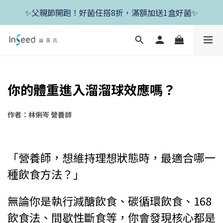
✨新朋友首單現折400+送1盒益生菌，滿額再享免運✨
✨父親節開跑！好菌任搭8折，滿額加送1盒好菌✨
✨新朋友首單現折400+送1盒益生菌，滿額再享免運✨
你的體重進入溜溜球效應嗎？
作者：林俐岑 營養師
「營養師，想維持理想狀態時，最適合哪一
種飲食方法？」
無論你是執行減醣飲食、碳循環飲食、168
飲食法、間歇性斷食等，你會發現核心都是