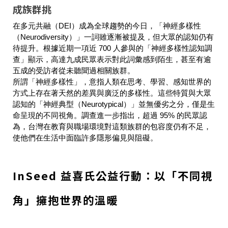
成族群挑
在多元共融（DEI）成為全球趨勢的今日，「神經多樣性
（Neurodiversity）」一詞雖逐漸被提及，但大眾的認知仍有
待提升。根據近期一項近 700 人參與的「神經多樣性認知調
查」顯示，高達九成民眾表示對此詞彙感到陌生，甚至有逾
五成的受訪者從未聽聞過相關族群。
所謂「神經多樣性」，意指人類在思考、學習、感知世界的
方式上存在著天然的差異與廣泛的多樣性。這些特質與大眾
認知的「神經典型（Neurotypical）」並無優劣之分，僅是生
命呈現的不同視角。調查進一步指出，超過 95% 的民眾認
為，台灣在教育與職場環境對這類族群的包容度仍有不足，
使他們在生活中面臨許多隱形偏見與阻礙。
InSeed 益喜氏公益行動：以「不同視
角」擁抱世界的溫暖