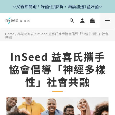
✨新朋友首單現折400+送1盒益生菌，滿額再享免運✨
✨父親節開跑！好菌任搭8折，滿額加送1盒好菌✨
✨新朋友首單現折400+送1盒益生菌，滿額再享免運✨
Home
/
部落格列表
/
InSeed 益喜氏攜手協會倡導「神經多樣性」社會
共融
InSeed 益喜氏攜手
協會倡導「神經多樣
性」社會共融