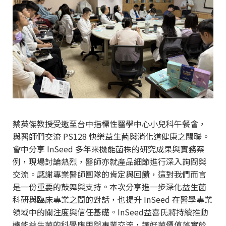
蔡英傑教授受邀至台中指標性醫學中心小兒科午餐會，
與醫師們交流 PS128 快樂益生菌與消化道健康之關聯。
會中分享 InSeed 多年來機能菌株的研究成果與實務案
例，現場討論熱烈，醫師亦就產品細節進行深入詢問與
交流。感謝專業醫師團隊的肯定與回饋，這對我們而言
是一份重要的鼓舞與支持。本次分享進一步深化益生菌
科研與臨床專業之間的對話，也提升 InSeed 在醫學專業
領域中的關注度與信任基礎。InSeed益喜氏將持續推動
機能益生菌的科學應用與專業交流，讓好菌價值落實於