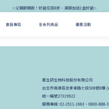
✨新朋友首單現折400+送1盒益生菌，滿額再享免運✨
✨父親節開跑！好菌任搭8折，滿額加送1盒好菌✨
✨新朋友首單現折400+送1盒益生菌，滿額再享免運✨
會員專區
全系列商品
優惠活動
惠生研生物科技股份有限公司
台北市南港區忠孝東路七段508號8樓 (台北生技
統一編號27319922
服務專線: 02-2511-1663、0800-888-3