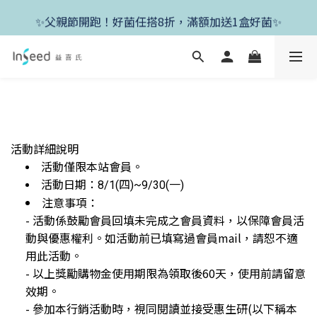
✨新朋友首單現折400+送1盒益生菌，滿額再享免運✨
✨父親節開跑！好菌任搭8折，滿額加送1盒好菌✨
✨新朋友首單現折400+送1盒益生菌，滿額再享免運✨
活動詳細說明
活動僅限本站會員。
活動日期：8/1(四)~9/30(一)
注意事項：
- 活動係鼓勵會員回填未完成之會員資料，以保障會員活
動與優惠權利。如活動前已填寫過會員mail，請恕不適
用此活動。
- 以上獎勵購物金使用期限為領取後60天，使用前請留意
效期。
- 參加本行銷活動時，視同閱讀並接受惠生研(以下稱本