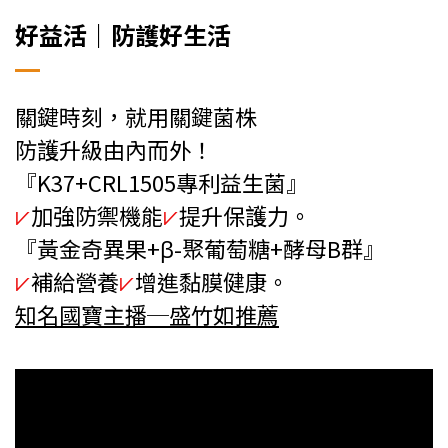
好益活｜防護好生活
關鍵時刻，就用關鍵菌株
防護升級由內而外！
『K37+CRL1505專利益生菌』
⩗
加強防禦機能
⩗
提升保護力。
『黃金奇異果+β-聚葡萄糖+酵母B群』
⩗
補給營養
⩗
增進黏膜健康。
知名國寶主播─盛竹如推薦