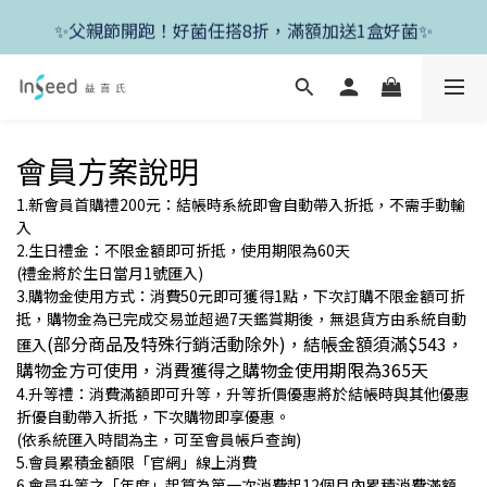
✨新朋友首單現折400+送1盒益生菌，滿額再享免運✨
✨父親節開跑！好菌任搭8折，滿額加送1盒好菌✨
✨新朋友首單現折400+送1盒益生菌，滿額再享免運✨
會員方案說明
1.新會員首購禮200元：結帳時系統即會自動帶入折抵，不需手動輸
入
2.生日禮金：不限金額即可折抵，使用期限為60天
(禮金將於生日當月1號匯入)
3.購物金使用方式：消費50元即可獲得1點，下次訂購不限金額可折
抵，購物金為已完成交易並超過7天鑑賞期後，無退貨方由系統自動
(部分商品及特殊行銷活動除外)
，結帳金額須滿$543，
匯入
購物金方可使用，消費獲得之購物金使用期限為365天
4.升等禮：消費滿額即可升等，升等折價優惠將於結帳時與其他優惠
折優自動帶入折抵，下次購物即享優惠。
(依系統匯入時間為主，可至會員帳戶查詢)
5.會員累積金額限「官網」線上消費
6.會員升等之「年度」起算為第一次消費起12個月內累積消費滿額