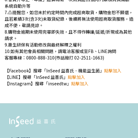
系統自動升等
7.⚠️提醒您，如您未於約定時間內完成超商取貨，購物金恕不歸還，
且若累績3次(含3次)未取貨紀錄，後續將無法使用超商取貨服務，造
成不便，敬請見諒。
8.購物金逾期未使用完畢即失效，且不得作轉讓/延遞/折現或為其他
請求。
9.惠生研保有活動修改與最終解釋之權利
10.如有其他會員相關問題，請電洽客服或至FB、LINE詢問
客服專線：0800-888-310(市話撥打 02-2511-1663)
【Facebook】搜尋「InSeed 益喜氏．機能益生菌」
點擊加入
【LINE】搜尋「InSeed 益喜氏」
點擊加入
【Instagram】搜尋「inseedtw」
點擊加入