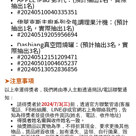
抽出1名)
#20240510040335351
伊萊克斯主廚系列全能調理果汁機：
(預計
抽出1名，實際抽出1名)
#20240519205956694
Dashiang真空悶燒罐：
(預計抽出3名，實
際抽出3名)
#20240512151209471
#20240501004605237
#20240513052836856
注意事項
➤
以上幸運得獎者，我們將由專人主動透過簡訊/電話聯繫通
知：
2024/7/3(三)
請得獎者於
前，透過官方聯繫管道(客服
電話、FB粉絲團、LINE@或官網右上角聯絡我們)，告
知為得獎者並提供收件資訊(姓名、電話、收件地址)
得獎者姓名需與收件姓名一致。
抽獎贈品以實物為準，不得折算現金、要求更換其他
物品，貨品經簽收後，如有遺失、盜領、自行拋棄、毀