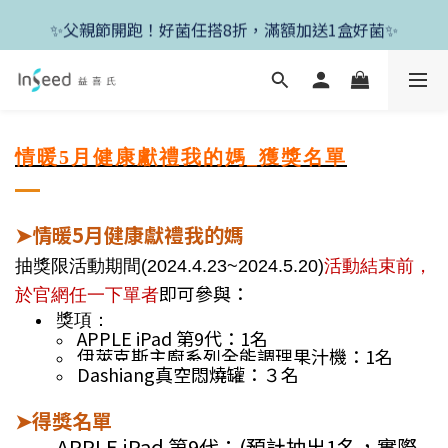
✨新朋友首單現折400+送1盒益生菌，滿額再享免運✨
✨父親節開跑！好菌任搭8折，滿額加送1盒好菌✨
✨新朋友首單現折400+送1盒益生菌，滿額再享免運✨
情暖5月健康獻禮我的媽_獲獎名單
情暖5月健康獻禮我的媽
➤
活動結束前，
抽獎限活動期間(2024.4.23~2024.5
.20
)
即可參與：
於官網任一下單者
獎項：
APPLE iPad 第9代：1名
伊萊克斯主廚系列全能調理果汁機
：1
名
Dashiang真空悶燒罐：３名
得獎名單
➤
APPLE iPad 第9代：(預計抽出1名，實際