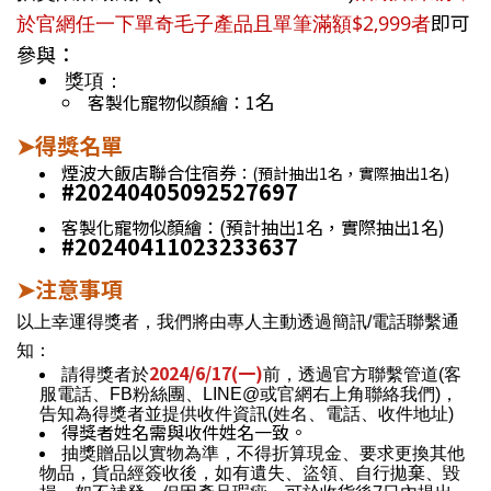
即可
於官網任一下單奇毛子產品且單筆滿額$2,999者
參與：
獎項：
名
客製化寵物似顏繪：1
得獎名單
➤
煙波大飯店聯合住宿券
：(預計抽出1名，實際抽出1名)
#20240405092527697
客製化寵物似顏繪：
(預計抽出1名，實際抽出1名)
#
20240411023233637
注意事項
➤
以上幸運得獎者，我們將由專人主動透過簡訊/電話聯繫通
知：
2024/6/17(一)
請得獎者於
前，透過官方聯繫管道(客
服電話、FB粉絲團、LINE@或官網右上角聯絡我們)，
告知為得獎者並提供收件資訊(姓名、電話、收件地址)
得獎者姓名需與收件姓名一致。
抽獎贈品以實物為準，不得折算現金、要求更換其他
物品，貨品經簽收後，如有遺失、盜領、自行拋棄、毀