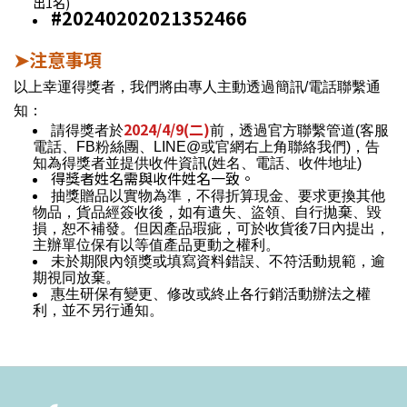
出1名)
#20240202021352466
注意事項
➤
以上幸運得獎者，我們將由專人主動透過簡訊/電話聯繫通
知：
2024/4/9(二)
請得獎者於
前，透過官方聯繫管道(客服
電話、FB粉絲團、LINE@或官網右上角聯絡我們)，告
知為得獎者並提供收件資訊(姓名、電話、收件地址)
得獎者姓名需與收件姓名一致。
抽獎贈品以實物為準，不得折算現金、要求更換其他
物品，貨品經簽收後，如有遺失、盜領、自行拋棄、毀
7
損，恕不補發。但因產品瑕疵，可於收貨後
日內提出，
主辦單位保有以等值產品更動之權利。
未於期限內領獎或填寫資料錯誤、不符活動規範，逾
期視同放棄。
惠生研保有變更、修改或終止各行銷活動辦法之權
利，並不另行通知。