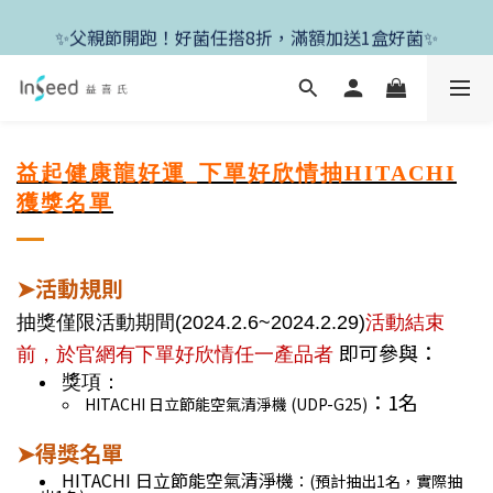
✨新朋友首單現折400+送1盒益生菌，滿額再享免運✨
✨父親節開跑！好菌任搭8折，滿額加送1盒好菌✨
✨新朋友首單現折400+送1盒益生菌，滿額再享免運✨
益起健康龍好運_下單好欣情抽HITACHI
獲獎名單
活動規則
➤
活動結束
抽獎僅限活動期間(2024.2.6~2024.2.29)
即可參與：
前，於官網有下單好欣情任一產品者
獎項：
：1名
HITACHI 日立節能空氣清淨機 (UDP-G25)
得獎名單
➤
HITACHI 日立節能空氣清淨機
：(預計抽出1名，實際抽