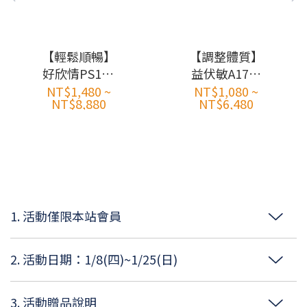
【輕鬆順暢】
【調整體質】
好欣情PS128
益伏敏A17調
快樂益生菌
理益生菌 (30
NT$1,480 ~
NT$1,080 ~
NT$8,880
NT$6,480
(30入/盒)
入/盒)
1. 活動僅限本站會員
2. 活動日期：1/8(四)~1/25(日)
3. 活動贈品說明