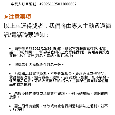
中獎人訂單編號：#20251125033800602
注意事項
➤
以上幸運得獎者，我們將由專人主動透過簡
訊/電話聯繫通知：
請得獎者於
2025/12/26(五)前
，透過官方聯繫管道(客服電
話、FB粉絲團、LINE@或官網右上角聯絡我們)，告知為得獎者
並提供收件資訊(姓名、電話、收件地址)
得獎者姓名需與收件姓名一致。
抽獎贈品以實物為準，不得折算現金、要求更換其他物品，
貨品經簽收後，如有遺失、盜領、自行拋棄、毀損，恕不補發。
但因產品瑕疵，可於收貨後7日內提出，主辦單位保有以等值產
品更動之權利。
未於期限內領獎或填寫資料錯誤、不符活動規範，逾期視同
放棄。
惠生研保有變更、修改或終止各行銷活動辦法之權利，並不
另行通知。