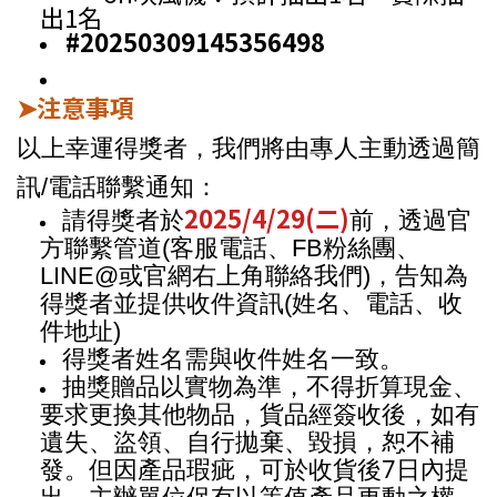
出1名
#20250309145356498
注意事項
➤
以上幸運得獎者，我們將由專人主動透過簡
訊/電話聯繫通知：
2025/4/29(二)
請得獎者於
前，透過官
方聯繫管道(客服電話、FB粉絲團、
LINE@或官網右上角聯絡我們)，告知為
得獎者並提供收件資訊(姓名、電話、收
件地址)
得獎者姓名需與收件姓名一致。
抽獎贈品以實物為準，不得折算現金、
要求更換其他物品，貨品經簽收後，如有
遺失、盜領、自行拋棄、毀損，恕不補
7
發。但因產品瑕疵，可於收貨後
日內提