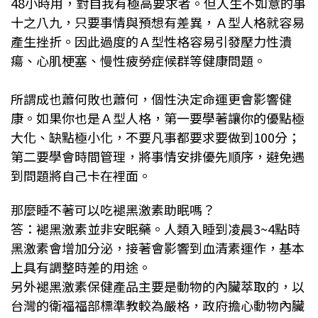
48小時用，對自我有極高要求者。但人生不如意的事
十之八九，只要事情與預想有差異，Ａ型人格就容易
產生挫折。因此過度的Ａ型性格容易引發壓力性潰
瘍、心肌梗塞、慢性疲勞症候群等健康問題。
所謂成也蕭何敗也蕭何，個性決定命運更會影響健
康。如果你也是Ａ型人格，第一要學著讓你的優點極
大化、缺點極小化，不要凡事都要求要做到100分；
第二要學會時間管理，將事情安排優先順序，避免遇
到問題將自己卡在裡面。
那麼睡不著可以吃褪黑激素助眠嗎？
答：褪黑激素並非安眠藥。人類入睡到凌晨3~4點時
黑激素會增加分泌，接著會影響到血清素運作，基本
上具有調整時差的用途。
另外褪黑激素保健產品主要是動物的內臟萃取的，以
台灣的衛福福部標準教較為嚴格，政府擔心動物內臟