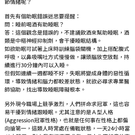
節情緒呢？
首先有個助眠錯誤迷思要提醒：
問：睡前喝酒有助睡眠？
答：這個觀念是錯誤的，不建議飲酒來幫助睡眠，酒
類是中樞神經抑制劑，會干擾睡眠結構。
如欲助眠可試著上床時訓練腦袋關機，加上搭配腹式
呼吸，以鼻吸嘴吐方式慢慢做，讓頭腦放空放鬆，持
續進行30分鐘內可以入睡。
但假如連續一週都睡不好，失眠將變成身體的惡性循
環，導致情緒和腦力都較差狀態，就欲必尋求專業醫
師協助，找出導致睡眠障礙根本。
另外現今職場上競爭激烈，人們拼命求冠軍，這也容
易干擾到情緒跟睡眠。尤其注意的是Ａ型人格
(Aggression冠軍性格)，也就是任何事在性格上都偏
向搶第一，這類人時常處在備戰狀態，一天24小時當