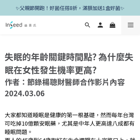
✨新朋友首單現折400+送1盒益生菌，滿額再享免運✨
✨父親節開跑！好菌任搭8折，滿額加送1盒好菌✨
✨新朋友首單現折400+送1盒益生菌，滿額再享免運✨
失眠的年齡關鍵時間點? 為什麼失
眠在女性發生機率更高?
作者：節錄楊聰財醫師合作影片內容
2024.03.06
大家都知道睡眠是健康的第一根基礎，然而每年台灣
可吃掉10億顆安眠藥，尤其是中年人更高達八成都有
睡眠問題。