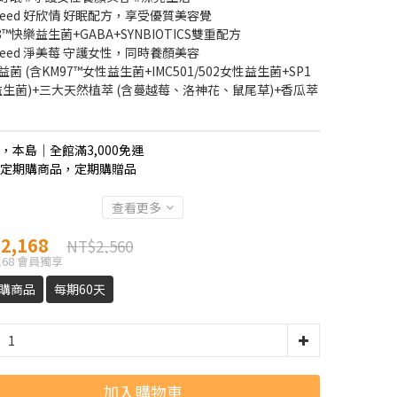
nSeed 好欣情 好眠配方，享受優質美容覺
28™快樂益生菌+GABA+SYNBIOTICS雙重配方
nSeed 淨美莓 守護女性，同時養顏美容
益菌 (含KM97™女性益生菌+IMC501/502女性益生菌+SP1
生菌)+三大天然植萃 (含蔓越莓、洛神花、鼠尾草)+香瓜萃
，本島│全館滿3,000免運
定期購商品，定期購贈品
查看更多
2,168
NT$2,560
168
會員獨享
購商品
每期60天
加入購物車