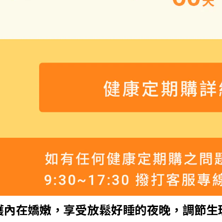
護內在嬌嫩，享受放鬆好睡的夜晚，調節生