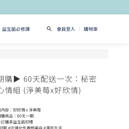
益生菌必修課
會員登入
購物車
期購▶ 60天配送一次：秘密
心情組 (淨美莓x好欣情)
內容：好欣情 x 淨美莓
購商品：60天一期
計訂購享益生菌好禮
好眠 #守護女性養顏美容 #漂亮生活