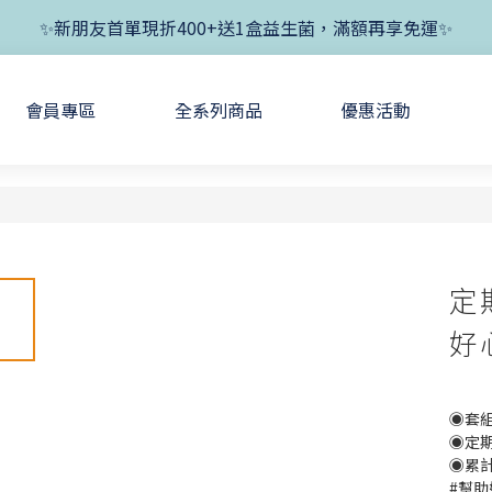
✨新朋友首單現折400+送1盒益生菌，滿額再享免運✨
✨新朋友首單現折400+送1盒益生菌，滿額再享免運✨
✨父親節開跑！好菌任搭8折，滿額加送1盒好菌✨
會員專區
全系列商品
優惠活動
✨新朋友首單現折400+送1盒益生菌，滿額再享免運✨
定
好
◉套組
◉定期
◉累
#幫助