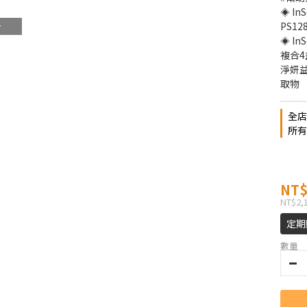
◈ I
PS1
◈ I
複合4
淨妍益
取物
全店
所有
NT$
NT$2,
定期
數量