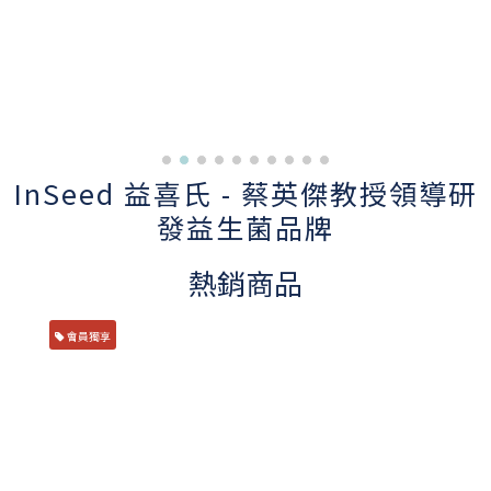
I
n
S
eed
益喜氏 - 蔡英傑教授領導研
發益生菌品牌
熱銷商品
會員獨享