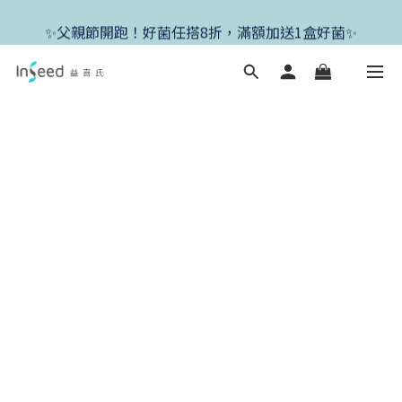
✨新朋友首單現折400+送1盒益生菌，滿額再享免運✨
✨父親節開跑！好菌任搭8折，滿額加送1盒好菌✨
✨新朋友首單現折400+送1盒益生菌，滿額再享免運✨