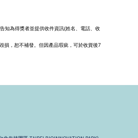
，告知為得獎者並提供收件資訊(姓名、電話、收
7
毀損，恕不補發。但因產品瑕疵，可於收貨後
園區 TAIPEI BIOINNOVATION PARK)