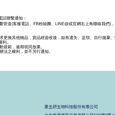
電話聯繫通知：
繫管道(客服電話、FB粉絲團、LINE@或官網右上角聯絡我們)
求更換其他物品，貨品經簽收後，如有遺失、盜領、自行拋棄、
權利。
動規範，逾期視同放棄。
辦法之權利，並不另行通知。
惠生研生物科技股份有限公司
台北市南港區忠孝東路七段508號8樓 (台北生技