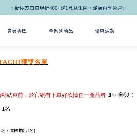
✨新朋友首單現折400+送1盒益生菌，滿額再享免運✨
✨新朋友首單現折400+送1盒益生菌，滿額再享免運✨
✨父親節開跑！好菌任搭8折，滿額加送1盒好菌✨
會員專區
全系列商品
優惠活動
✨新朋友首單現折400+送1盒益生菌，滿額再享免運✨
TACHI獲獎名單
即可參與：
活動結束前，於官網有下單好欣情任一產品者
：1名
1名，實際抽出1名)