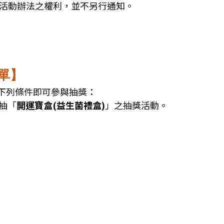
活動辦法之權利，並不另行通知。
名單】
5)，符合下列條件即可參與抽獎：
抽「
開運寶盒
(益生菌禮盒)
」之抽獎活動。