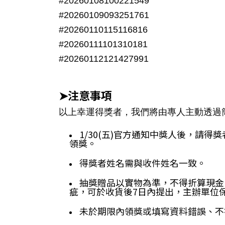
#20260108100221549
#20260109093251761
#20260110115116816
#20260111101310181
#20260112121427991
注意事項
➤
以上幸運得獎者，我們將由專人主動透過
1/30(五)官方通知中獎人後，請得獎
領獎。
得獎者姓名需與收件姓名一致。
抽獎贈品以實物為準，不得折算現金
疵，可於收貨後7日內提出，主辦單位
未於期限內領獎或填寫資料錯誤、不