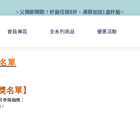
✨新朋友首單現折400+送1盒益生菌，滿額再享免運✨
✨父親節開跑！好菌任搭8折，滿額加送1盒好菌✨
✨新朋友首單現折400+送1盒益生菌，滿額再享免運✨
會員專區
全系列商品
優惠活動
獎名單
獎名單】
件即可參與抽獎：
動。