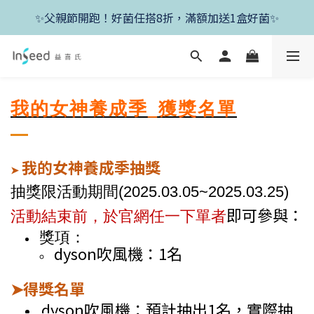
✨新朋友首單現折400+送1盒益生菌，滿額再享免運✨
✨父親節開跑！好菌任搭8折，滿額加送1盒好菌✨
✨新朋友首單現折400+送1盒益生菌，滿額再享免運✨
我的女神養成季_獲獎名單
我的女神養成季抽獎
➤
抽獎限活動期間(2025.03.05~2025.03
.25
)
即可參與：
活動結束前，於官網任一下單者
獎項：
dyson吹風機：1名
得獎名單
➤
dyson吹風機
：
預計抽出1名，實際抽