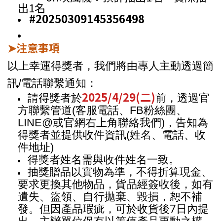
出1名
#20250309145356498
注意事項
➤
以上幸運得獎者，我們將由專人主動透過簡
訊/電話聯繫通知：
2025/4/29(二)
請得獎者於
前，透過官
方聯繫管道(客服電話、FB粉絲團、
LINE@或官網右上角聯絡我們)，告知為
得獎者並提供收件資訊(姓名、電話、收
件地址)
得獎者姓名需與收件姓名一致。
抽獎贈品以實物為準，不得折算現金、
要求更換其他物品，貨品經簽收後，如有
遺失、盜領、自行拋棄、毀損，恕不補
7
發。但因產品瑕疵，可於收貨後
日內提