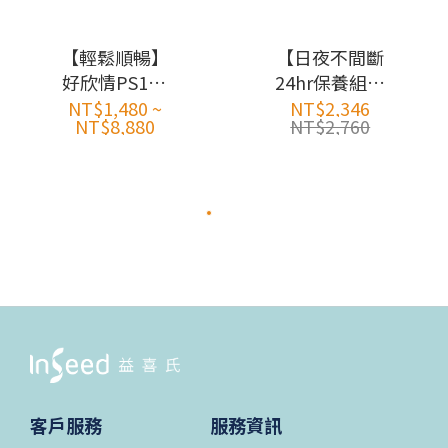
【輕鬆順暢】
【日夜不間斷
好欣情PS128
24hr保養組】
快樂益生菌
好欣情 x1盒
NT$1,480 ~
NT$2,346
NT$8,880
NT$2,760
(30入/盒)
+好益思 x1盒
客戶服務
服務資訊