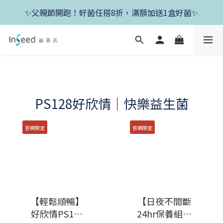
✨新朋友首單現折400+送1盒益生菌，滿額再享免運✨
✨父親節開跑！好菌任搭8折，滿額加送1盒好菌✨
✨新朋友首單現折400+送1盒益生菌，滿額再享免運✨
PS128好欣情｜快樂益生菌
官網限定
官網限定
【輕鬆順暢】
【日夜不間斷
好欣情PS128
24hr保養組】