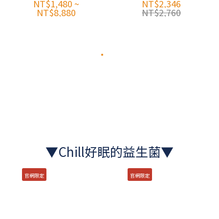
快樂益生菌
好欣情 x1盒
NT$1,480 ~
NT$2,346
NT$8,880
NT$2,760
(30入/盒)
+好益思 x1盒
▼Chill好眠的益生菌▼
官網限定
官網限定