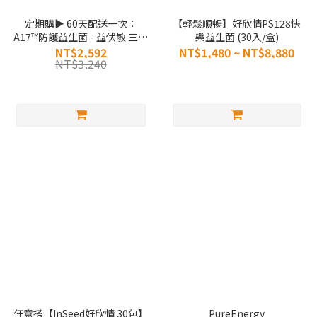
定期購▶ 60天配送一次：
【輕鬆順暢】好欣情PS128快
A17™防護益生菌 - 益伏敏 三入
樂益生菌 (30入/盒)
組
NT$2,592
NT$1,480 ~ NT$8,880
NT$3,240
任意搭【InSeed好欣情 30包】
PureEnergy