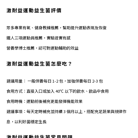
激耐益
運動益生菌評價
眾多專業有氧、
健身教練推薦
，幫助提升運動表現及恢復
鐵人三項運動員
推薦，實驗證實有感
營養學博士推薦，認可對運動輔助的效益
激耐益
運動益生菌怎麼吃？
建議用量： 一般保養每日 1-2 包，加強保養每日 2-3 包
食用方式：直接入口或加入 40℃ 以下的飲水、飲品中食用
食用時機：運動前後補充更能發揮機能效果
建議事項：每天定時補充並持續 3 個月以上，搭配充足蔬果與規律作
息，以利好菌穩定生長
激耐益
運動益生菌常見問題