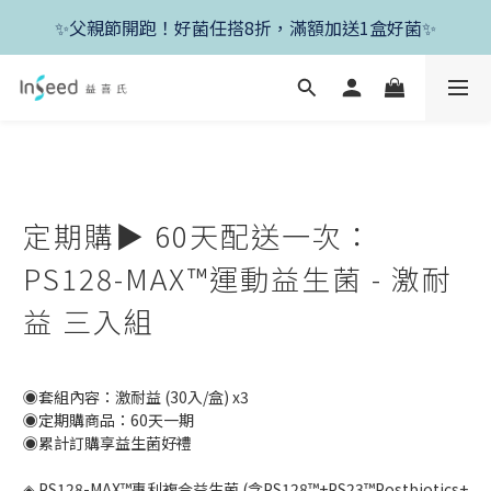
✨新朋友首單現折400+送1盒益生菌，滿額再享免運✨
✨父親節開跑！好菌任搭8折，滿額加送1盒好菌✨
✨新朋友首單現折400+送1盒益生菌，滿額再享免運✨
定期購▶ 60天配送一次：
PS128-MAX™運動益生菌 - 激耐
益 三入組
◉套組內容：激耐益 (30入/盒) x3 
◉定期購商品：60天一期
◉累計訂購享益生菌好禮
◈ PS128-MAX™專利複合益生菌 (含PS128™+PS23™Postbiotics+