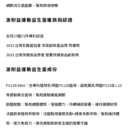
調節消化道菌叢，幫助排便順暢
激耐益
運動益生菌獲獎與認證
全球27國72件專利認證
2022
台灣乳酸菌協會
年度
創新產品獎
特優獎
2023
台灣保健食品學會
營養保健食品創新獎
激耐益
運動益生菌成份
PS128-MAX：含專利
植物乳桿菌PS128菌株
、
副乾酪乳桿菌PS23
及 L10
等運動複合菌株，幫助運動機能調節
麩醯胺酸：幫助調整體質、增強體力，持續補給營養、維持健康狀態
法國蔬果
植物萃取物
：法國製造葡萄多酚+蘋果多酚萃取，幫助維持體
態、提升免疫力，提供運動族群更全面的營養守護