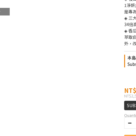
1淨妍
是專
◈ 三
34
◈ 香
萃取
外，
本島
Subs
NT$
NT$2,
SUB
Quanti