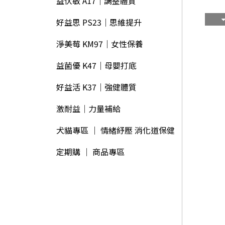
益伏敏 A17｜調整體質
好益思 PS23｜思維提升
淨美莓 KM97｜女性保養
益菌優 K47｜母嬰打底
好益活 K37｜強健體質
激耐益│力量補給
犬貓專區 ｜ 情緒紓壓 消化道保健
定期購 │ 商品專區