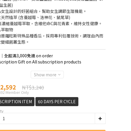
益生菌)
為女生設計的好菌組合，幫助女生調節生理機能。
大天然植萃 (含蔓越莓、洛神花、鼠尾草)
倍高濃縮蔓越莓萃取，含維他命C與花青素，維持女性健康。
瓜萃取物
自普羅旺斯特殊品種香瓜，採用專利包覆技術，調理由內而
改變細菌叢生態。
│全館滿3,000免運 on order
cription Gift on All subscription products
Show more
2,592
NT$3,240
592
Member Only
SCRIPTION ITEM
60 DAYS PER CYCLE
ty