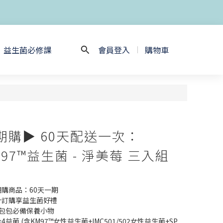
益生菌必修課
會員登入
購物車
期購▶ 60天配送一次：
M97™益生菌 - 淨美莓 三入組
購商品：60天一期
計訂購享益生菌好禮
星包包必備保養小物
合4益菌 (含KM97™女性益生菌+IMC501/502女性益生菌+SP