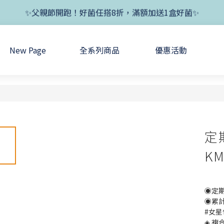
✨新朋友首單現折400+送1盒益生菌，滿額再享免運✨
✨新朋友首單現折400+送1盒益生菌，滿額再享免運✨
✨父親節開跑！好菌任搭8折，滿額加送1盒好菌✨
New Page
全系列商品
優惠活動
✨新朋友首單現折400+送1盒益生菌，滿額再享免運✨
定
K
◉定期
◉累
#女
◈ 複