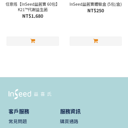
任意搭【InSeed益菌寶 60包】
InSeed益菌寶體驗盒 (5包/盒)
K21™代謝益生菌
NT$250
NT$1,680
客戶服務
服務資訊
常見問題
購買通路