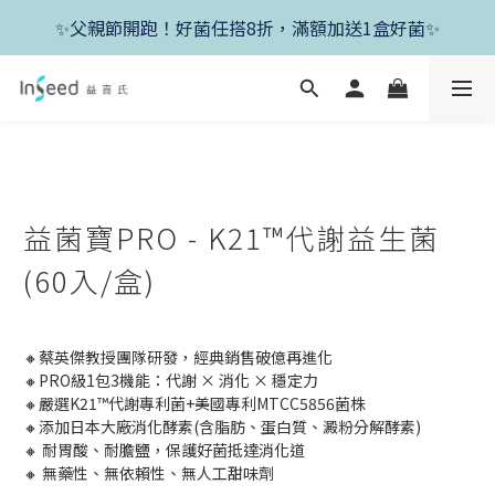
✨新朋友首單現折400+送1盒益生菌，滿額再享免運✨
✨父親節開跑！好菌任搭8折，滿額加送1盒好菌✨
✨新朋友首單現折400+送1盒益生菌，滿額再享免運✨
益菌寶PRO - K21™代謝益生菌
(60入/盒)
🔸蔡英傑教授團隊研發，經典銷售破億再進化
🔸PRO級1包3機能：代謝 × 消化 × 穩定力
🔸嚴選K21™代謝專利菌+美國專利MTCC5856菌株
🔸添加日本大廠消化酵素(含脂肪、蛋白質、澱粉分解酵素)
🔸 耐胃酸、耐膽鹽，保護好菌抵達消化道
🔸 無藥性、無依賴性、無人工甜味劑