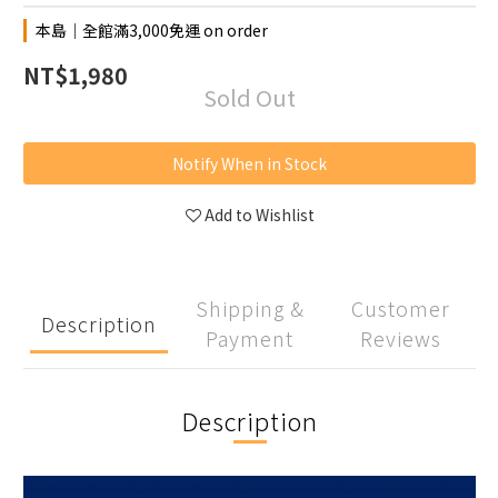
本島│全館滿3,000免運 on order
NT$1,980
Sold Out
Notify When in Stock
Add to Wishlist
Shipping &
Customer
Description
Payment
Reviews
Description