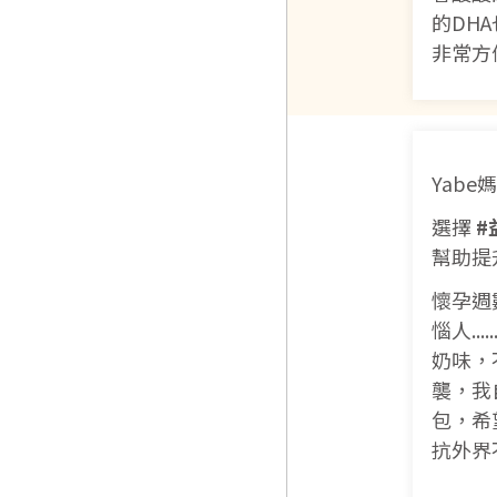
的DH
非常方
Yabe
選擇
#
幫助提
懷孕週
惱人..
奶味，
襲，我
包，希
抗外界