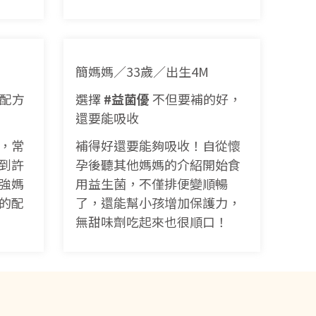
簡媽媽／33歲／出生4M
配方
選擇
#益菌優
不但要補的好，
還要能吸收
，常
補得好還要能夠吸收！自從懷
到許
孕後聽其他媽媽的介紹開始食
強媽
用益生菌，不僅排便變順暢
的配
了，還能幫小孩增加保護力，
無甜味劑吃起來也很順口！