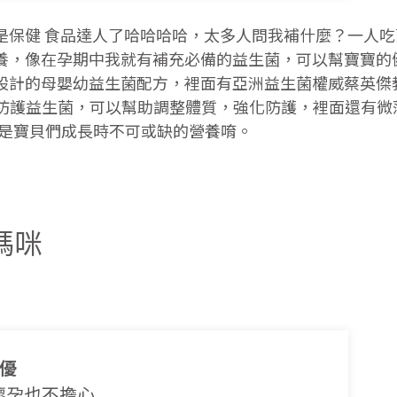
是保健 食品達人了哈哈哈哈，太多人問我補什麼？一人
養，像在孕期中我就有補充必備的益生菌，可以幫寶寶的
設計的母嬰幼益生菌配方，裡面有亞洲益生菌權威蔡英傑教
505防護益生菌，可以幫助調整體質，強化防護，裡面還有
都是寶貝們成長時不可或缺的營養唷。
媽咪
菌優
懷孕也不擔心