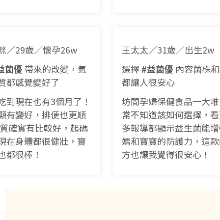
咪／29歲／懷孕26w
王太太／31歲／出生2w
益菌優
帶來的改變，氣
選擇
#益菌優
內容菌株和
質都感覺變好了
都讓人很安心
吃到現在也有3個月了！
坊間孕婦保健食品一大堆
顯有變好，排便也更順
常不知道該如何選擇，看
體質確實有比較好，起碼
多報導都顯示益生菌能增
現在身體都很健壯，寶
媽和寶寶的防護力，這款
也都很棒！
方也讓我覺得很安心！