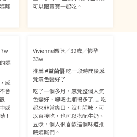
媽咪
可以跟寶寶一起吃。
7w
Vivienne媽咪／32歲／懷孕
33w
的媽
推薦
#益菌優
吃一段時間後感
覺氣色變好了
，感
不會
吃了一個多月，感覺整個人氣
很
色變好、嗯嗯也順暢多了......吃
中或
起來非常爽口、沒有腥味，可
呦！
以直接吃，也可以搭配牛奶、
豆漿，個人很喜歡這個味道推
薦媽咪們。