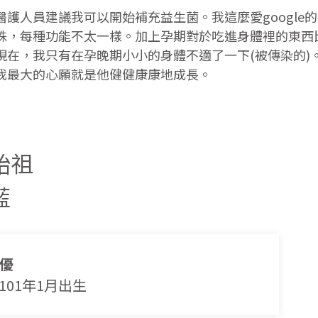
醫護人員建議我可以開始補充益生菌。我這麼愛googl
株，每種功能不太一樣。加上孕期對於吃進身體裡的東西比較
現在，我只有在孕晚期小小的身體不適了一下(被傳染的)
我最大的心願就是他健健康康地成長。
始祖
藍
菌優
101年1月出生