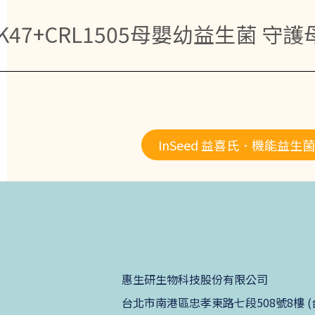
#K47+CRL1505母嬰幼益生菌 
InSeed 益喜氏．機能益生
惠生研生物科技股份有限公司
台北市南港區忠孝東路七段508號8樓 (台北生技