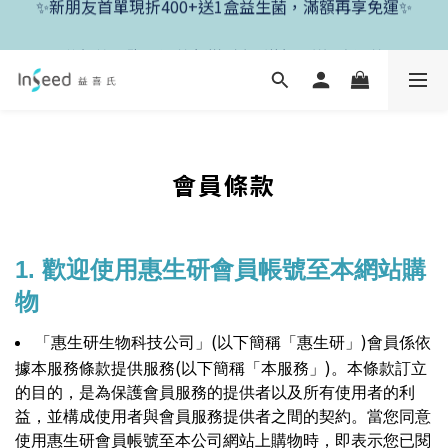
✨新朋友首單現折400+送1盒益生菌，滿額再享免運✨
✨父親節開跑！好菌任搭8折，滿額加送1盒好菌✨
✨新朋友首單現折400+送1盒益生菌，滿額再享免運✨
會員條款
1. 歡迎使用惠生研會員帳號至本網站購
物
(
)
「惠生研生物科技公司」
以下簡稱「惠生研」
會員係依
(
)
據本服務條款提供服務
以下簡稱「本服務」
。本條款訂立
的目的，是為保護會員服務的提供者以及所有使用者的利
益，並構成使用者與會員服務提供者之間的契約。當您同意
使用惠生研會員帳號至本公司網站上購物時，即表示您已閱