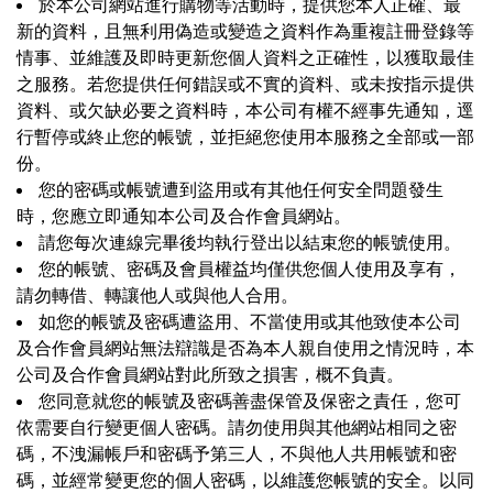
於本公司網站進行購物等活動時，提供您本人正確、最
新的資料，且無利用偽造或變造之資料作為重複註冊登錄等
情事、並維護及即時更新您個人資料之正確性，以獲取最佳
之服務。若您提供任何錯誤或不實的資料、或未按指示提供
資料、或欠缺必要之資料時，本公司有權不經事先通知，逕
行暫停或終止您的帳號，並拒絕您使用本服務之全部或一部
份。
您的密碼或帳號遭到盜用或有其他任何安全問題發生
時，您應立即通知本公司及合作會員網站。
請您每次連線完畢後均執行登出以結束您的帳號使用。
您的帳號、密碼及會員權益均僅供您個人使用及享有，
請勿轉借、轉讓他人或與他人合用。
如您的帳號及密碼遭盜用、不當使用或其他致使本公司
及合作會員網站無法辯識是否為本人親自使用之情況時，本
公司及合作會員網站對此所致之損害，概不負責。
您同意就您的帳號及密碼善盡保管及保密之責任，您可
依需要自行變更個人密碼。請勿使用與其他網站相同之密
碼，不洩漏帳戶和密碼予第三人，不與他人共用帳號和密
碼，並經常變更您的個人密碼，以維護您帳號的安全。以同