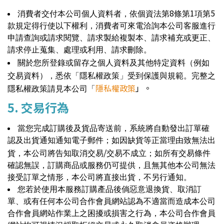
8
1
5
消費者交付本公司個人資料者，依個資法第
條第
項第
款規定得行使以下權利，消費者可來電洽詢本公司客服進行
申請查詢或請求閱覽、請求製給複製本、請求補充或更正、
請求停止蒐集、處理或利用、請求刪除。
關於您所登錄或留存之個人資料及其他特定資料（例如
交易資料），悉依「隱私權政策」受到保護與規範。完整之
隱私權政
策
」。
隱私權政策請見本公司「
5. 交易行為
當您完成訂購後及貨品寄送前，系統將自動發出訂單確
認及出貨通知通知電子郵件；如因缺貨等正當理由致無法出
/
貨，本公司將告知取消交易
交易不成立；如所有交易條件
確認無誤，訂購商品或服務仍可提供，且無其他本公司無法
接受訂單之情形，本公司將直接出貨，不另行通知。
您若於使用本服務訂購產品後倘惡意退換貨、取消訂
單、或有任何本公司合作會員網站認為不適當而造成本公司
合作會員網站作業上之困擾或損害之行為，本公司合作會員