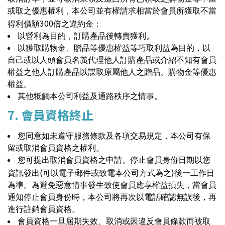
或取之優惠權利，本公司並有權請求相當於會員所獲取不當
300
得利價額
倍之違約金：
以營利為目的，訂購產品後轉賣獲利。
以獲取購物金、贈品等優惠權益等巧取利益為目的，以
自己或以人頭會員名義代理他人訂購產品或介紹不知有會員
權益之他人訂購產品以謀取原屬他人之贈品、購物金等優惠
權益。
其他牴觸本公司利益及通路秩序之情事。
7. 會員資格終止
您同意如未遵守服務條款及各項交易規定，本公司有保
留或取消會員資格之權利。
您可提出取消會員資格之申請。停止會員身份日期以您
(
)
資訊發出
可以電子郵件或致電本公司方式為之
後一工作日
為準。為避免惡意情事發生致使會員應享權益損失，當會員
通知停止會員身份時，本公司將再次以電話確認無誤後，再
進行註銷會員資格。
會員資格一旦屆期失效、取消或因違反會員條款而被取