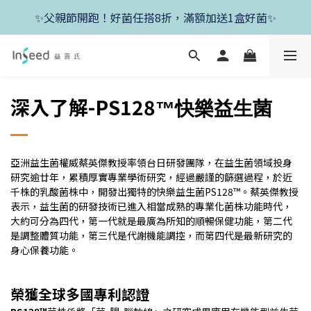
✨新朋友首單現折400+送1盒益生菌，滿額再享免運✨
✨父親節開跑！好菌任搭8折，滿額加送1盒好菌✨
✨新朋友首單現折400+送1盒益生菌，滿額再享免運✨
深入了解-PS128
™快樂益生菌
亞洲益生菌權威蔡英傑教授率領台日研發團隊，在益生菌領域投身
研究逾廿年，累積厚實專業學術研究，經過嚴謹的篩選過程，於近
千株的乳酸菌株中，開發出獨特的快樂益生菌PS128™。蔡英傑教授
表示，益生菌的研發技術已進入相當成熟的專業化菌株功能時代，
大約可分為四代，第一代就是最廣為所知的順暢保健功能，第二代
是調整體質功能，第三代是代謝機能調控，而第四代是最新研究的
身心保養功能。
榮獲全球多國專利認證