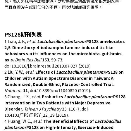
息，隔天起床精神比較飽滿，對於整體生活品質帶來很大的改善，
而且身體沒有感到任何的不適，再次地謝謝研究團隊。
PS128期刊列表
1 Liao, J. F.,
et al.
Lactobacillus plantarum
PS128 ameliorates
2,5-Dimethoxy-4-iodoamphetamine-induced tic-like
behaviors via its influences on the microbiota-gut-brain-
axis.
Brain Res Bull
153
, 59-73,
doi:10.1016/j.brainresbull.2019.07.027 (2019).
2 Liu, Y. W.,
et al.
Effects of
Lactobacillus plantarum
PS128 on
Children with Autism Spectrum Disorder in Taiwan: A
Randomized, Double-Blind, Placebo-Controlled Trial.
Nutrients
11
, doi:10.3390/nu11040820 (2019).
3 Chang, J. S.,
et al.
Probiotics
Lactobacillus plantarum
PS128
Intervention in Two Patients with Major Depressive
Disorder.
Taiwan J Psychiatry
33: 116-7, doi:
10.4103/TPSY.TPSY_22_19 (2019).
4 Huang, W. C.,
et al.
The Beneficial Effects of
Lactobacillus
plantarum
PS128 on High-Intensity, Exercise-Induced