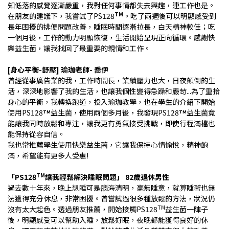
知低落的感覺逐漸嚴重，我對任何事情都失去興趣，連工作也是。
TM
在朋友的建議下，我嘗試了PS128
。吃了兩週後可以明顯感受到
長年困擾的排便問題改善，睡眠時間逐漸拉長，白天精神較佳；吃
一個月後，工作的動力明顯恢復，生活開始呈現正向循環。感謝快
樂益生菌，讓我找回了最重要的親情和工作。
[
身心平衡-舒壓
]
瑜珈老師
-
喬伊
曾經從事廣告業的我，工作時間長，業績壓力也大，日夜顛倒的生
活，深深地影響了我的生活，也讓我個性變得急躁和嚴苛...為了重拾
身心的平衡，我轉換跑道，投入瑜珈教學，也在學生的介紹下開始
使用PS128
益生菌，使用兩個多月後，我發現PS128
益生菌竟
TM
TM
能讓我同時放鬆和專注，讓我更有勇氣接受挑戰，即使行程滿檔也
能保持從容自信。
我也常推薦學生使用快樂益生菌，它讓我保持心情愉悅，精神飽
滿，希望能有更多人受惠!
TM
「
PS128
讓我輕鬆解決睡眠問題」
82
歲退休男性
過去數十年來，晚上想睡可是腦海清明，毫無睡意，就算睡著也無
法獲得充分休息，非常困擾。曾嘗試過很多種放鬆的方法，狀況仍
TM
沒有太大起色。透過朋友推薦，開始接觸PS128
益生菌一陣子
後，明顯感受可以幫助入睡，放鬆好眠，夜晚都能獲得良好的休