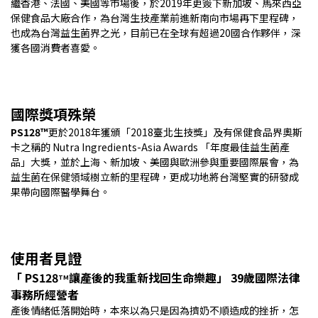
繼香港、法國、美國等市場後，於2019年更簽下新加坡、馬來西亞
保健食品大廠合作，為台灣生技產業前進新南向市場再下里程碑，
也成為台灣益生菌界之光，目前已在全球有超過20國合作夥伴，深
獲各國消費者喜愛。
國際獎項殊榮
PS128™
更於2018年獲頒「2018臺北生技獎」及有保健食品界奧斯
卡之稱的 Nutra Ingredients-Asia Awards 「年度最佳益生菌產
品」大獎，並於上海、新加坡、美國與歐洲參與重要國際展會，為
益生菌在保健領域樹立新的里程碑，更成功地將台灣堅實的研發成
果帶向國際醫學舞台。
使用者見證
「 PS128
讓產後的我重新找回生命樂趣
」
39歲國際法律
TM
事務所經營者
產後情緒低落開始時，本來以為只是因為擠奶不順造成的挫折，怎