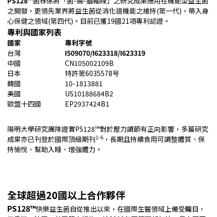
PS128™
菌株係將「菌-腸-腦軸線」之研究成果應用在機能型益生菌
之開發，更領先業界將益生菌從消化道機能之維持(第一代)，帶入身
心保健之領域(第四代)。目前已獲19國21項專利認證。
專利與國家列表
國家
專利字號
台灣
I509070/I623318/I623319
中國
CN105002109B
日本
特許第6035578号
韓國
10-1813881
美國
US10188684B2
歐盟十四國
EP2937424B1
陽明大學研究團隊證實PS128™對於壓力調節有正向影響，多篇研究
1-6
成果亦已刊登於國際頂級期刊
，長期且持續食用可調整體質、保
持愉悅、幫助入睡、增強體力。
全球超過20國以上合作夥伴
PS128™
快樂益生菌自從推出以來，在國際生醫領域上備受矚目，