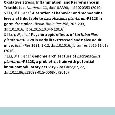
Oxidative Stress, Inflammation, and Performance in
Triathletes.
Nutrients
11
, doi:10.3390/nu11020353 (2019).
5 Liu, W. H.,
et al.
Alteration of behavior and monoamine
levels attributable to
Lactobacillus plantarum
PS128 in
germ-free mice.
Behav Brain Res
298
, 202-209,
doi:10.1016/j.bbr.2015.10.046 (2016).
6 Liu, Y. W.,
et al.
Psychotropic effects of
Lactobacillus
plantarum
PS128 in early life-stressed and naive adult
mice.
Brain Res
1631
, 1-12, doi:10.1016/j.brainres.2015.11.018
(2016).
7 Liu, W. H.,
et al.
Genome architecture of
Lactobacillus
plantarum
PS128, a probiotic strain with potential
immunomodulatory activity.
Gut Pathog
7
, 22,
doi:10.1186/s13099-015-0068-y (2015).