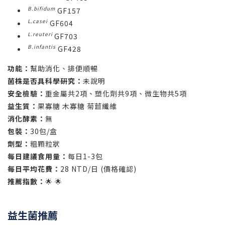
B.bifidum
GF157
L.casei
GF604
L.reuteri
GF703
B.infantis
GF428
功能：
幫助消化、排便順暢
菌株是否具科學研究：
未說明
安全檢驗：
重金屬共2項、塑化劑共9項、微生物共5項
益生質：
果寡糖 木寡糖 菊苣纖維
消化酵素：
無
包裝：
30包/盒
劑型：
粗顆粒狀
每日建議食用量：
每日1-3包
每日平均花費：
28 NTD/日 (價格確認)
推薦指數：
🌟 🌟
益生菌推薦