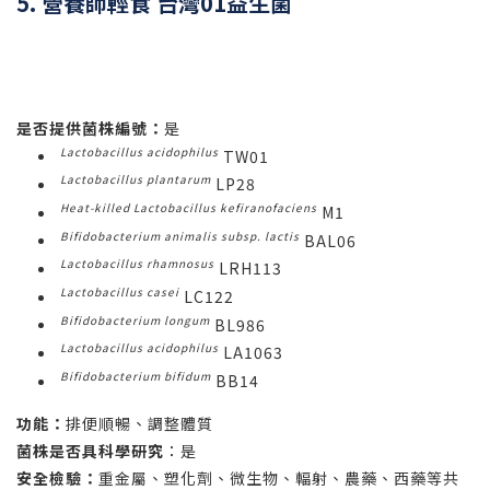
5. 營養師輕食 台灣01益生菌
是否提供菌株編號：
是
Lactobacillus acidophilus
TW01
Lactobacillus plantarum
LP28
Heat-killed Lactobacillus kefiranofaciens
M1
Bifidobacterium animalis subsp. lactis
BAL06
Lactobacillus rhamnosus
LRH113
Lactobacillus casei
LC122
Bifidobacterium longum
BL986
Lactobacillus acidophilus
LA1063
Bifidobacterium bifidum
BB14
功能：
排便順暢、調整體質
菌株是否具科學研究
：是
安全檢驗：
重金屬、塑化劑、微生物、輻射、農藥、西藥等共