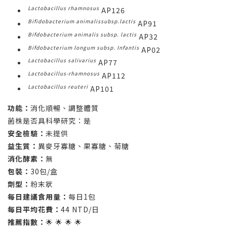
Lactobacillus rhamnosus
AP126
Bifidobacterium animalissubsp.lactis
AP91
Bifdobacterium animalis subsp. lactis
AP32
Bifdobacterium longum subsp. Infantis
AP02
Lactobacillus salivarius
AP77
Lactobacillus-rhamnosus
AP112
Lactobacillus reuteri
AP101
功能：
消化順暢、調整體質
菌株是否具科學研究：是
安全檢驗：
未提供
益生質：
異麥牙寡糖、果寡糖、菊糖
消化酵素：
無
包裝：
30包/盒
劑型：
粉末狀
每日建議食用量：
每日1包
每日平均花費：
44 NTD/日
推薦指數：
🌟 🌟 🌟 🌟