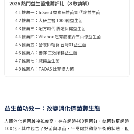
2026 熱門益生菌推薦評比（8 款詳解）
4.1 推薦一：InSeed 益喜氏益菌寶 代謝益生菌
4.2 推薦二：大研生醫 1000億益生菌
4.3 推薦三：配方時代 腸道保健益生菌
4.4 推薦四：Vitabox 超有感複合三百億益生菌
4.5 推薦五：營養師輕食 台灣01益生菌
4.6 推薦六：善存 三效順暢益生菌
4.7 推薦七：威德益生菌
4.8 推薦八：TADAS 比菲禦力菌
益生菌功效一：改變消化道菌叢生態
人體消化道菌叢複雜度高，存在超過400種菌群，總菌數更超過
100兆，其中包含了好菌與壞菌，平常處於動態平衡的狀態。但