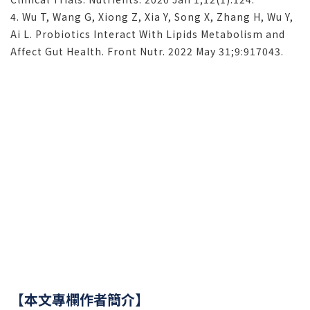
4. Wu T, Wang G, Xiong Z, Xia Y, Song X, Zhang H, Wu Y,
Ai L. Probiotics Interact With Lipids Metabolism and
Affect Gut Health. Front Nutr. 2022 May 31;9:917043.
【本文專欄作者簡介】