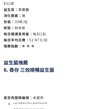
831項
益生質：
果寡醣
消化酵素：
無
包裝：
30條/包
劑型：
粉末狀
每日建議食用量：
每日1包
每日平均花費：
52 NTD/日
推薦指數：
🌟 🌟 🌟
益生菌推薦
6. 善存 三效順暢益生菌
是否有菌株編號：
未提供
Lactobacillus plantarum
Bifidobacterium lactis