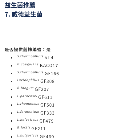
益生菌推薦
7. 威德益生菌
是否提供菌株編號：
是
S.thermophilus
ST4
B.coagulans
BACO17
S.thermophilus
GF166
Lacidophilus
GF308
B.longum
GF207
L.paracasei
GF611
L.rhamnosus
GF501
L.fermentum
GF333
L.helveticus
GF479
B.lactis
GF211
L.bulgaricus
GF469