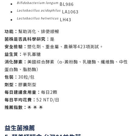
Bifidobacterium longum
BL986
Lactobacillus acidophilus
LA1063
Lactobacillus helveticus
LH43
功能：
幫助消化、排便順暢
菌株是否具科學研究：
是
安全檢驗：
塑化劑、重金屬、農藥等423項測試。
益生質：
半乳寡糖
消化酵素：
美國綜合酵素（α-澱粉酶、乳糖酶、纖維酶、中性
蛋白酶、脂肪酶）
包裝：
30粒/包
劑型：
膠囊劑型
每日建議食用量：
每日2顆
每日平均花費：
52 NTD/日
推薦指數：
🌟 🌟 🌟
益生菌推薦