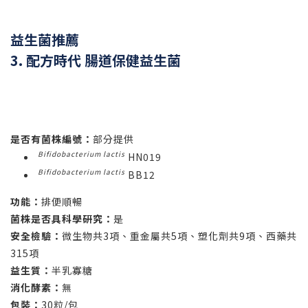
益生菌推薦
3. 配方時代 腸道保健益生菌
是否有菌株編號：
部分提供
Bifidobacterium lactis
HN019
Bifidobacterium lactis
BB12
功能：
排便順暢
菌株是否具科學研究：
是
安全檢驗：
微生物共3項、重金屬共5項、塑化劑共9項、西藥共
315項
益生質：
半乳寡糖
消化酵素：
無
包裝：
30粒/包