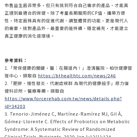
市售益生菌非常多，但只有挑到符合自己需求的產品，才能真
正達到最適合的保健。除了考量長期服用的CP值、攜帶方便
性，特定菌株具有的促進代謝、調整體質的功能，更是現代人
的需要。挑對產品外，最重要的是持續、穩定補充，才能建立
真正健康的消化道環境。
參考資料：
1.「常保健康的關鍵，醫：在腸道內！」澄清醫院，柏忕健康管
理中心，擷取自
https://bthealthtc.com/news/246
2.「肥胖、慢性發炎、代謝症候群 為現代的健康殺手」原力復
健科診所，醫療專欄，擷取自
https://www.forcerehab.com.tw/news/details.php?
id=34203
3. Tenorio-Jiménez C, Martínez-Ramírez MJ, Gil Á,
Gómez-Llorente C. Effects of Probiotics on Metabolic
Syndrome: A Systematic Review of Randomized
Clinical Trials. Nutrients. 2020 Jan 1;12(1):124.