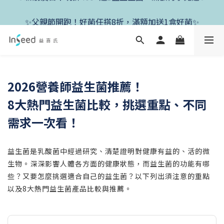
✨新朋友首單現折400+送1盒益生菌，滿額再享免運✨
✨父親節開跑！好菌任搭8折，滿額加送1盒好菌✨
✨新朋友首單現折400+送1盒益生菌，滿額再享免運✨
2026營養師益生菌推薦！
8大熱門益生菌比較，挑選重點、不同
需求一次看！
益生菌是乳酸菌中經過研究、清楚證明對健康有益的、活的微
生物。深深影響人體各方面的健康狀態，而益生菌的功能有哪
些？又要怎麼挑選適合自己的益生菌？以下列出須注意的重點
以及8大熱門益生菌產品比較與推薦。