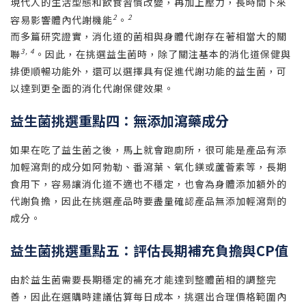
現代人的生活型態和飲食習慣改變，再加上壓力，長時間下來
2
2
容易影響體內代謝機能
。
而多篇研究證實，消化道的菌相與身體代謝存在著相當大的關
3, 4
聯
。因此，在挑選益生菌時，除了關注基本的消化道保健與
排便順暢功能外，還可以選擇具有促進代謝功能的益生菌，可
以達到更全面的消化代謝保健效果。
益生菌挑選重點四：無添加瀉藥成分
如果在吃了益生菌之後，馬上就會跑廁所，很可能是產品有添
加輕瀉劑的成分如阿勃勒、番瀉葉、氧化鎂或蘆薈素等，長期
食用下，容易讓消化道不適也不穩定，也會為身體添加額外的
代謝負擔，因此在挑選產品時要盡量確認產品無添加輕瀉劑的
成分。
益生菌挑選重點五：評估長期補充負擔與CP值
由於益生菌需要長期穩定的補充才能達到整體菌相的調整完
善，因此在選購時建議估算每日成本，挑選出合理價格範圍內