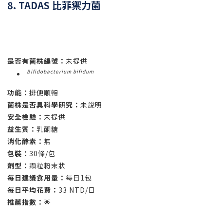
8. TADAS 比菲禦力菌
是否有菌株編號：
未提供
Bifidobacterium bifidum
功能：
排便順暢
菌株是否具科學研究：
未說明
安全檢驗：
未提供
益生質：
乳酮糖
消化酵素：
無
包裝：
30條/包
劑型：
顆粒粉末狀
每日建議食用量：
每日1包
每日平均花費：
33 NTD/日
推薦指數：
🌟