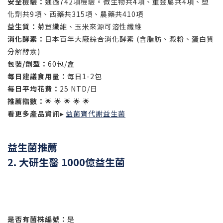
安全檢驗：
通過742項檢驗。微生物共4項、重金屬共4項、塑
化劑共9項、西藥共315項、農藥共410項
益生質：
菊苣纖維、玉米來源可溶性纖維
消化酵素：
日本百年大廠綜合消化酵素 (含脂肪、澱粉、蛋白質
分解酵素)
包裝/劑型：
60包/盒
每日建議食用量：
每日1-2包
每日平均花費：
25 NTD/日
推薦指數：
🌟 🌟 🌟 🌟 🌟
看更多產品資訊▸
益菌寶代謝益生菌
益生菌推薦
2. 大研生醫 1000億益生菌
是否有菌株編號：
是