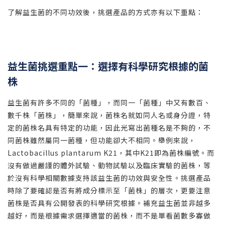
了解益生菌的不同功效後，挑選產品的方式亦有以下重點：
益生菌挑選重點一：選擇有科學研究根據的菌
株
益生菌有許多不同的「菌種」，而同一「菌種」中又有數百、
數千株「菌株」，簡單來說，菌株名就如同人名或身分證，特
定的菌株名具有特定的功能，因此光寫出菌種名是不夠的，不
同菌株雖然屬同一菌種，但功能卻大不相同。舉例來說，
Lactobacillus plantarum K21，其中K21即為菌株編號。而
沒有做過嚴謹的體外試驗、動物試驗以及臨床實驗的菌株，等
於沒有科學相關數據支持該益生菌的功效與安全性。挑選產品
時除了要確認是否有將成分標示至「菌株」的層次，更要注意
菌株是否具有公開發表的科學研究根據。補充益生菌並非越多
越好，而是根據需求選擇適當的菌株，而不是單看菌數多寡做