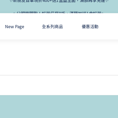
✨新朋友首單現折400+送1盒益生菌，滿額再享免運✨
✨父親節開跑！好菌任搭8折，滿額加送1盒好菌✨
✨新朋友首單現折400+送1盒益生菌，滿額再享免運✨
New Page
全系列商品
優惠活動