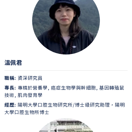
溫佩君
職稱:
資深研究員
專長:
專精於營養學, 癌症生物學與幹細胞, 基因轉殖鼠
技術, 肌肉發育學
經歷:
陽明大學口腔生物研究所/博士級研究助理，陽明
大學口腔生物所博士