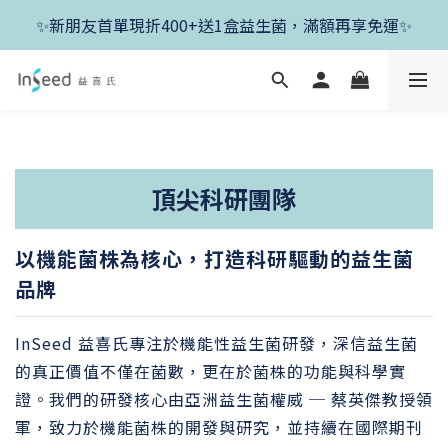
✨新朋友首單現折400+送1盒益生菌，滿額再享免運✨
✨新朋友首單現折400+送1盒益生菌，滿額再享免運✨
✨父親節開跑！好菌任搭8折，滿額加送1盒好菌✨
✨新朋友首單現折400+送1盒益生菌，滿額再享免運✨
頂尖科研團隊
以機能菌株為核心，打造科研驅動的益生菌
品牌
InSeed 益喜氏專注於機能性益生菌研發，深信益生菌
的真正價值不僅在菌數，更在於菌株的功能與科學實
證。我們的研發核心由亞洲益生菌權威 ─ 蔡英傑教授領
軍，致力於機能菌株的開發與研究，並持續在國際期刊