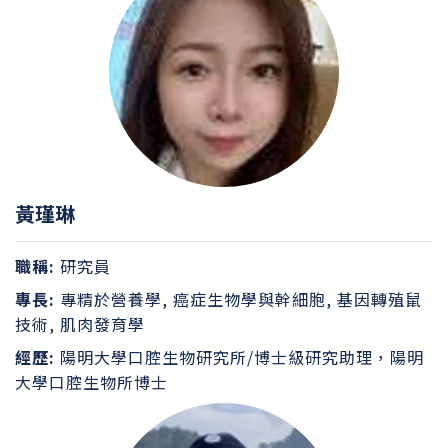
黃瑾琳
職稱:
研究員
專長:
專精於營養學, 癌症生物學與幹細胞, 基因轉殖鼠
技術, 肌肉發育學
經歷:
陽明大學口腔生物研究所/博士級研究助理，陽明
大學口腔生物所博士