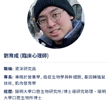
劉育成 (臨床心理師)
職稱:
資深研究員
專長:
專精於營養學, 癌症生物學與幹細胞, 基因轉殖鼠
技術, 肌肉發育學
經歷:
陽明大學口腔生物研究所/博士級研究助理，陽明
大學口腔生物所博士