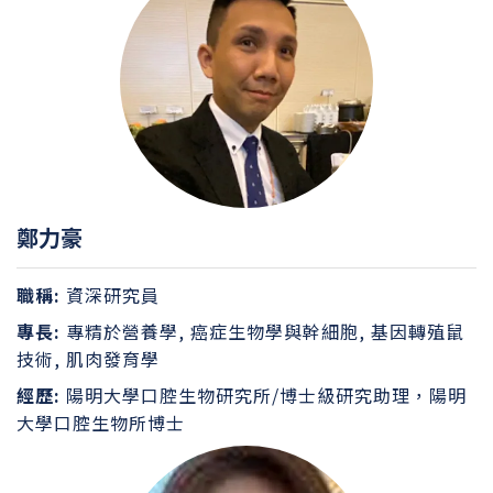
鄭力豪
職稱:
資深研究員
專長:
專精於營養學, 癌症生物學與幹細胞, 基因轉殖鼠
技術, 肌肉發育學
經歷:
陽明大學口腔生物研究所/博士級研究助理，陽明
大學口腔生物所博士