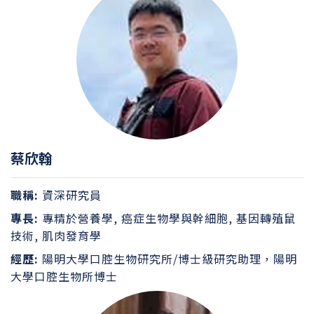
蔡欣翰
職稱:
資深研究員
專長:
專精於營養學, 癌症生物學與幹細胞, 基因轉殖鼠
技術, 肌肉發育學
經歷:
陽明大學口腔生物研究所/博士級研究助理，陽明
大學口腔生物所博士