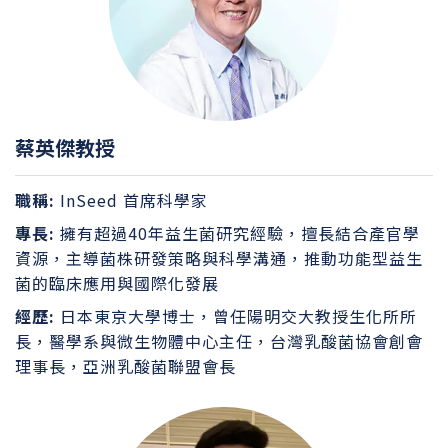
蔡英傑教授
職稱:
InSeed 首席科學家
專長:
擁有超過40年益生菌研究經驗，擅長結合產官學
資源，主導菌株研發策略與科學溝通，推動功能型益生
菌的臨床應用與國際化發展
經歷:
日本東京大學博士，曾任陽明交大教授生化所所
長，醫學系與微生物體中心主任，台灣乳酸菌協會創會
理事長，亞洲乳酸菌聯盟會長