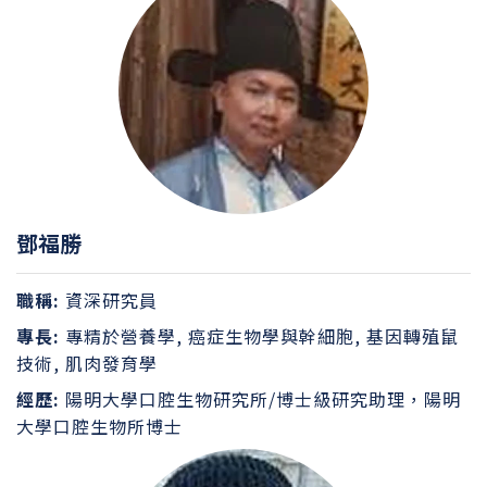
鄧福勝
職稱:
資深研究員
專長:
專精於營養學, 癌症生物學與幹細胞, 基因轉殖鼠
技術, 肌肉發育學
經歷:
陽明大學口腔生物研究所/博士級研究助理，陽明
大學口腔生物所博士