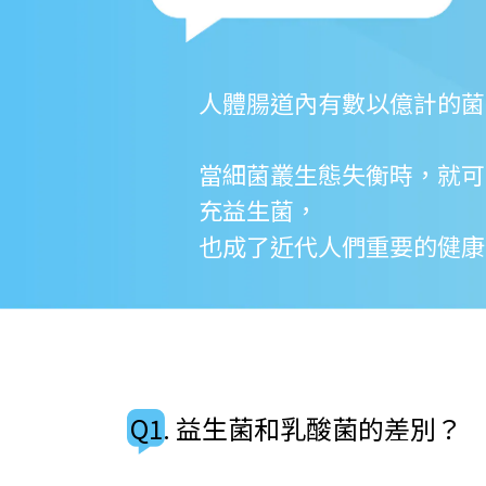
人體腸道內有數以億計的菌
當細菌叢生態失衡時，就可
充益生菌，
也成了近代人們重要的健康
Q1. 益生菌和乳酸菌的差別？