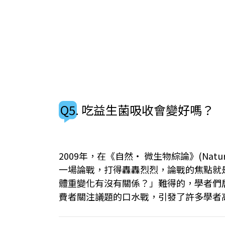
Q5. 吃益生菌吸收會變好嗎？
2009年，在《自然‧ 微生物綜論》(Nature Re
一場論戰，打得轟轟烈烈，論戰的焦點就
體重變化有沒有關係？」難得的，學者們居
費者關注議題的口水戰，引發了許多學者