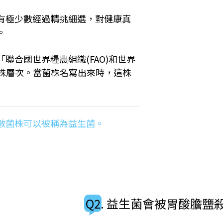
有極少數經過精挑細選，對健康真
。
聯合國世界糧農組織(FAO)和世界
菌株層次。當菌株名寫出來時，這株
數菌株可以被稱為益生菌。
Q2. 益生菌會被胃酸膽