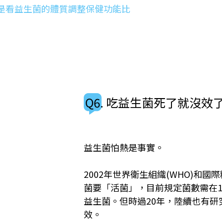
是看益生菌的體質調整保健功能比
Q6. 吃益生菌死了就沒效
益生菌怕熱是事實。
2002年世界衛生組織(WHO)和國
菌要「活菌」，目前規定菌數需在1
益生菌。但時過20年，陸續也有
效。