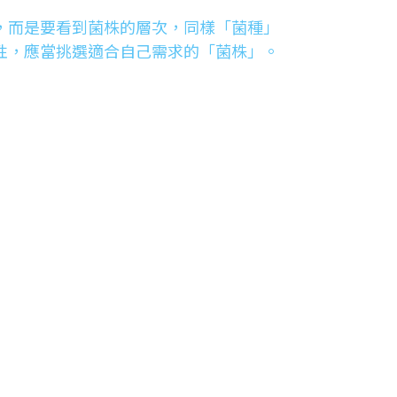
，而是要看到菌株的層次，同樣「菌種」
性，應當挑選適合自己需求的「菌株」。