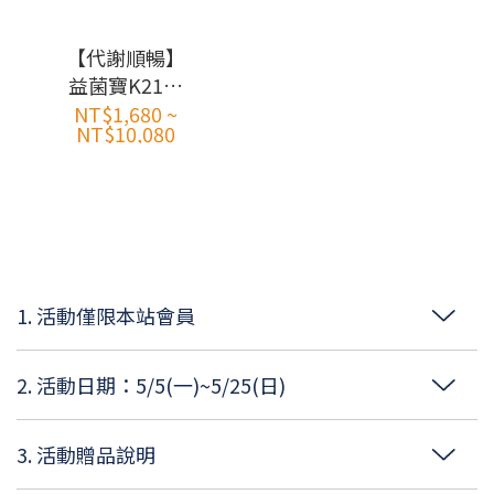
【代謝順暢】
益菌寶K21代
謝美型益生菌
NT$1,680 ~
NT$10,080
(60入/盒)
1. 活動僅限本站會員
2. 活動日期：5/5(一)~5/25(日)
3. 活動贈品說明