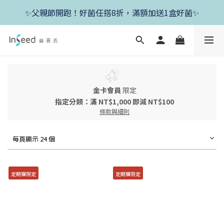
✨新朋友首單現折400+送1盒益生菌，滿額再享免運✨
✨父親節開跑！好菌任搭8折，滿額加送1盒好菌✨
✨新朋友首單現折400+送1盒益生菌，滿額再享免運✨
金卡會員
限定
指定分類：滿 NT$1,000 即減 NT$100
條款與細則
每頁顯示 24 個
定期購限定
定期購限定