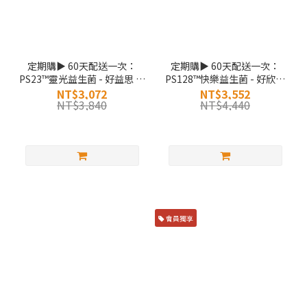
定期購▶ 60天配送一次：
定期購▶ 60天配送一次：
PS23™靈光益生菌 - 好益思 三
PS128™快樂益生菌 - 好欣情
入組
三入組】
NT$3,072
NT$3,552
NT$3,840
NT$4,440
會員獨享