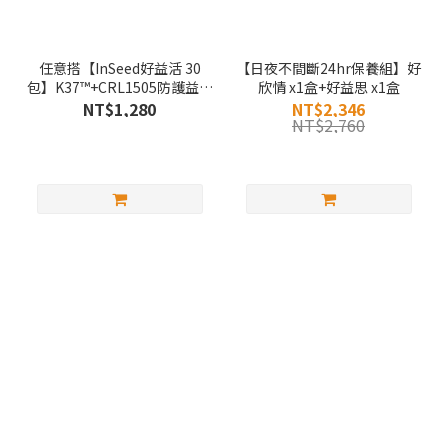
任意搭【InSeed好益活 30
【日夜不間斷24hr保養組】好
包】K37™+CRL1505防護益生
欣情 x1盒+好益思 x1盒
菌
NT$1,280
NT$2,346
NT$2,760