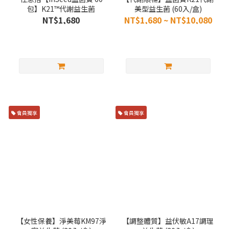
包】K21™代謝益生菌
美型益生菌 (60入/盒)
NT$1,680
NT$1,680 ~ NT$10,080
會員獨享
會員獨享
【女性保養】淨美莓KM97淨
【調整體質】益伏敏A17調理