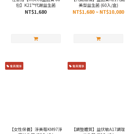
包】K21™代謝益生菌
美型益生菌 (60入/盒)
NT$1,680
NT$1,680 ~ NT$10,080
會員獨享
會員獨享
【女性保養】淨美莓KM97淨
【調整體質】益伏敏A17調理