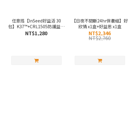
任意搭【InSeed好益活 30
【日夜不間斷24hr保養組】好
包】K37™+CRL1505防護益生
欣情 x1盒+好益思 x1盒
菌
NT$1,280
NT$2,346
NT$2,760