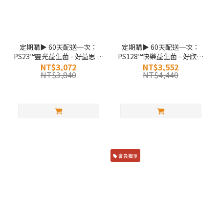
定期購▶ 60天配送一次：
定期購▶ 60天配送一次：
PS23™靈光益生菌 - 好益思 三
PS128™快樂益生菌 - 好欣情
入組
三入組】
NT$3,072
NT$3,552
NT$3,840
NT$4,440
會員獨享